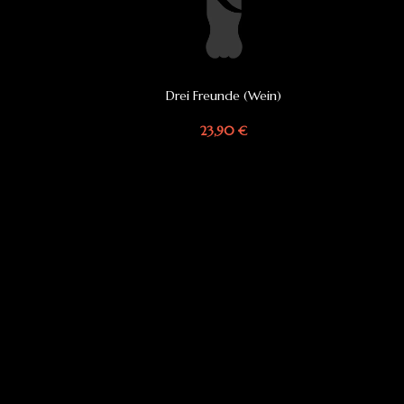
Drei Freunde (Wein)
IN DEN WARENKORB
23,90
€