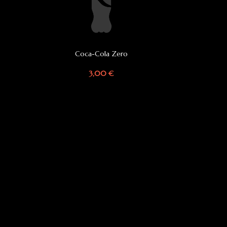
Coca-Cola Zero
IN DEN WARENKORB
IN
3,00
€