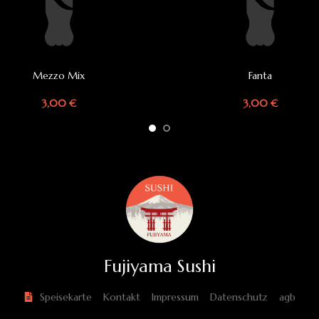
Mezzo Mix
Fanta
IN DEN WARENKORB
IN DEN WARENKORB
3,00
€
3,00
€
Fujiyama Sushi
Speisekarte
Kontakt
Impressum
Datenschutz
agb